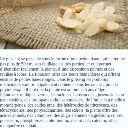
Le ginseng se présente sous la forme d’une petite plante qui ne monte
pas plus de 50 cm, son feuillage est très particulier et il permet
d’identifier facilement la plante, d’une disposition palmée et des
feuilles à lobes. La floraison offre des fleurs blanchâtres qui offrent
ensuite de petites baies rouges. Dans le ginseng les pouvoirs
médicinaux sont principalement contenus dans les racines, pour la
phytothérapie il faut que la plante est au moins 5 ans d’âge.
Plante aux multiples vertus, les racines disposent des ginsénosides ou
panaxosides, des protopanaxadiol saponosides, de l’huile essentielle à
monoterpènes, des acides gras, des hétérosides de triterpènes, des
tétracycliques, des polysaccharides, des stérols, la plante offre des
acides aminés, des vitamines, des oligo-éléments magnésium, cuivre,
potassium, phosphorezinc, aluminium, arsenic, fer, calcium, silice,
manganèse et cobalt.